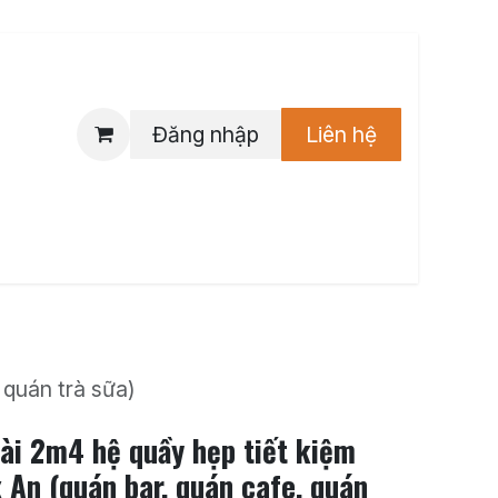
Đăng nhập
Liên hệ
 hẹn
Tuyển dụng
 quán trà sữa)
ài 2m4 hệ quầy hẹp tiết kiệm
x An (quán bar, quán cafe, quán