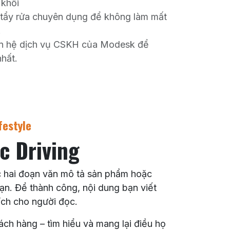
 khối
 tẩy rửa chuyên dụng để không làm mất
.
iên hệ dịch vụ CSKH của Modesk để
hất.
festyle
ic Driving
c hai đoạn văn mô tả sản phẩm hoặc
ạn. Để thành công, nội dung bạn viết
ích cho người đọc.
ách hàng – tìm hiểu và mang lại điều họ