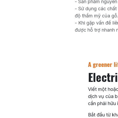
- Sản phẩm nguyên
- Sử dụng các chất
độ thẩm mỹ của gỗ
- Khi gặp vấn đề l
được hỗ trợ nhanh n
A greener li
Electr
Viết một hoặ
dịch vụ của b
cần phải hữu 
Bắt đầu từ kh