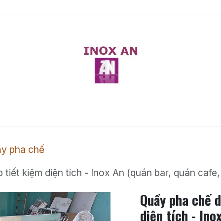
chúng tôi
Liên hệ
Sự kiện
Khóa học
Lịch
y pha chế
iết kiệm diện tích - Inox An (quán bar, quán cafe,
Quầy pha chế d
diện tích - Ino