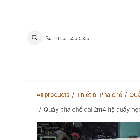
Bỏ qua để đến Nội dung
+1 555-555-5556
Trang chủ
Sản phẩm
Dự Án của 
All products
Thiết bị Pha chế
Quầ
Quầy pha chế dài 2m4 hệ quầy hẹp t