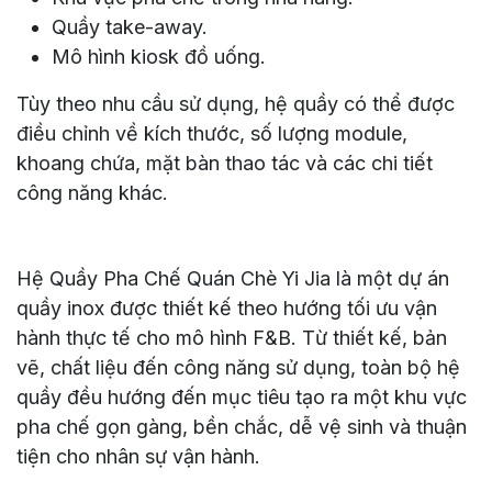
Ứng dụng phù hợp
Hệ quầy pha chế inox theo yêu cầu như dự án Yi
Jia phù hợp với nhiều mô hình kinh doanh F&B,
bao gồm:
Quán chè.
Quán trà sữa.
Quán cà phê.
Quầy nước ép, sinh tố.
Bếp mở.
Khu vực pha chế trong nhà hàng.
Quầy take-away.
Mô hình kiosk đồ uống.
Tùy theo nhu cầu sử dụng, hệ quầy có thể được
điều chỉnh về kích thước, số lượng module,