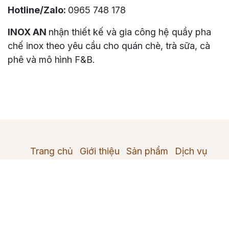
Thông tin liên hệ
INOX AN
Địa chỉ:
243/27/69 Mã Lò - Bình Trị Đông A -
Quận Bình Tân, TPHCM
Website:
https://www.inoxan.vn
Hotline/Zalo:
0965 748 178
INOX AN
nhận thiết kế và gia công hệ quầy pha
chế inox theo yêu cầu cho quán chè, trà sữa, cà
phê và mô hình F&B.