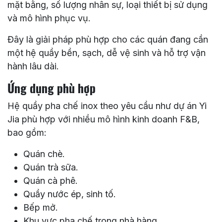
Mỗi mô hình F&B có cách vận hành khác nhau.
Một quán chè sẽ có nhu cầu sử dụng khác với
quán cà phê, trà sữa hoặc nhà hàng. Vì vậy, sử
dụng quầy pha chế đóng sẵn đôi khi không đáp
ứng đủ công năng thực tế.
Thiết kế quầy pha chế inox theo yêu cầu giúp chủ
quán chủ động hơn trong việc bố trí không gian,
kiểm soát kích thước và tối ưu quy trình làm việc.
Hệ quầy có thể được điều chỉnh theo diện tích
mặt bằng, số lượng nhân sự, loại thiết bị sử dụng
và mô hình phục vụ.
Đây là giải pháp phù hợp cho các quán đang cần
một hệ quầy bền, sạch, dễ vệ sinh và hỗ trợ vận
hành lâu dài.