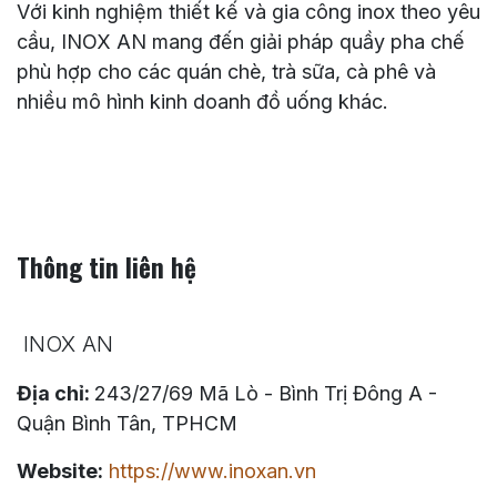
khoang chứa, mặt bàn thao tác và các chi tiết
công năng khác.
Hệ Quầy Pha Chế Quán Chè Yi Jia là một dự án
quầy inox được thiết kế theo hướng tối ưu vận
hành thực tế cho mô hình F&B. Từ thiết kế, bản
vẽ, chất liệu đến công năng sử dụng, toàn bộ hệ
quầy đều hướng đến mục tiêu tạo ra một khu vực
pha chế gọn gàng, bền chắc, dễ vệ sinh và thuận
tiện cho nhân sự vận hành.
Với kinh nghiệm thiết kế và gia công inox theo yêu
cầu, INOX AN mang đến giải pháp quầy pha chế
phù hợp cho các quán chè, trà sữa, cà phê và
nhiều mô hình kinh doanh đồ uống khác.