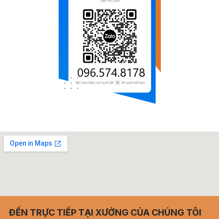
ĐẾN TRỰC TIẾP TẠI XƯỞNG CỦA CHÚNG TÔI