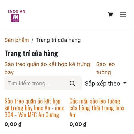
Bỏ qua để đến Nội dung
Sản phẩm
Trang trí cửa hàng
Trang trí cửa hàng
Sào treo quần áo kết hợp kệ trưng
Sào leo
bày
tường
Sắp xếp theo
Sào treo quần áo kết hợp
Các mẫu sào leo tường
kệ trưng bày Inox An - inox
cửa hàng thời trang Inox
304 - Ván MFC An Cường
An
0,00
₫
0,00
₫