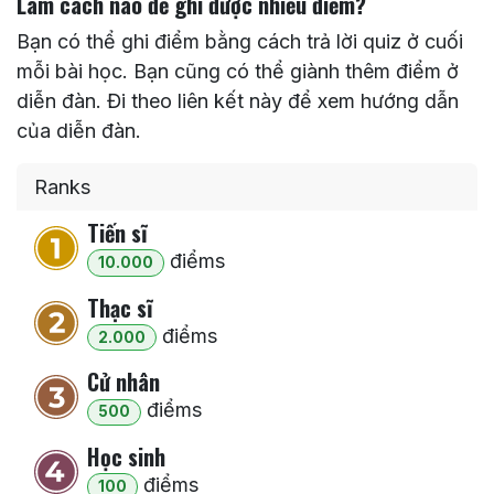
Làm cách nào để ghi được nhiều điểm?
Bạn có thể ghi điểm bằng cách trả lời quiz ở cuối
mỗi bài học. Bạn cũng có thể giành thêm điểm ở
diễn đàn. Đi theo liên kết này để xem hướng dẫn
của diễn đàn.
Ranks
Tiến sĩ
điểm
s
10.000
Thạc sĩ
điểm
s
2.000
Cử nhân
điểm
s
500
Học sinh
điểm
s
100