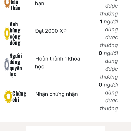
bản
bạn
được
thân
thưởng
1
người
Anh
hùng
dùng
Đạt 2000 XP
cộng
được
đồng
thưởng
0
người
Người
Hoàn thành 1 khóa
dùng
dùng
học
quyền
được
lực
thưởng
0
người
Chứng
dùng
Nhận chứng nhận
chỉ
được
thưởng