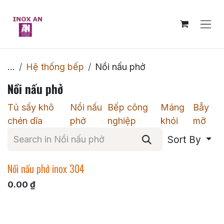
Skip to Content
...
Hệ thống bếp
Nồi nấu phở
Nồi nấu phở
Tủ sấy khô
Nồi nấu
Bếp công
Máng
Bẫy
chén dĩa
phở
nghiệp
khói
mỡ
Sort By
Nồi nấu phở inox 304
0.00
₫