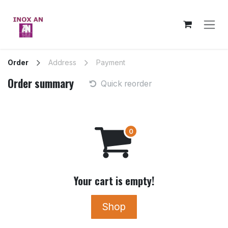
Skip to Content
Order
Address
Payment
Order summary
Quick reorder
Your cart is empty!
Shop