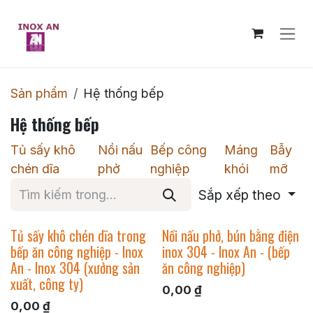
Bỏ qua để đến Nội dung
Sản phẩm
Hệ thống bếp
Hệ thống bếp
Tủ sấy khô
Nồi nấu
Bếp công
Máng
Bẫy
chén dĩa
phở
nghiệp
khói
mỡ
Sắp xếp theo
Tủ sấy khô chén dĩa trong
Nồi nấu phở, bún bằng điện
bếp ăn công nghiệp - Inox
inox 304 - Inox An - (bếp
An - Inox 304 (xưởng sản
ăn công nghiệp)
xuất, công ty)
0,00
₫
0,00
₫