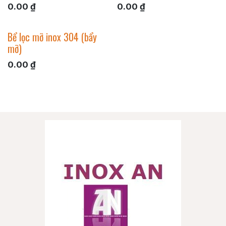
0.00
₫
0.00
₫
Bể lọc mỡ inox 304 (bẩy
mỡ)
0.00
₫