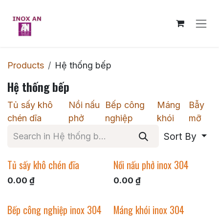
Skip to Content
Products
Hệ thống bếp
Hệ thống bếp
Tủ sấy khô
Nồi nấu
Bếp công
Máng
Bẫy
chén dĩa
phở
nghiệp
khói
mỡ
Sort By
Tủ sấy khô chén đĩa
Nồi nấu phở inox 304
0.00
₫
0.00
₫
Bếp công nghiệp inox 304
Máng khói inox 304